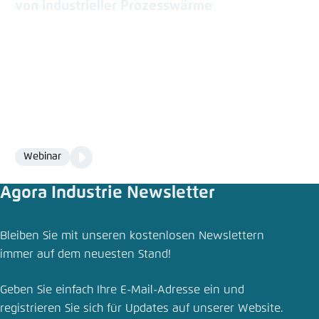
von industrieller Prozesswärme
Video
Webinar
Format
Media
content
Agora Industrie Newsletter
Meldung teilen
Bleiben Sie mit unseren kostenlosen Newslettern
Weniger fossile Brennstoffe, mehr
immer auf dem neuesten Stand!
Wettbewerbsfähigkeit: Wie Elektrifizierung die
Industrie und den Klimaschutz stärkt
Geben Sie einfach Ihre E-Mail-Adresse ein und
Schliessen
registrieren Sie sich für Updates auf unserer Website.