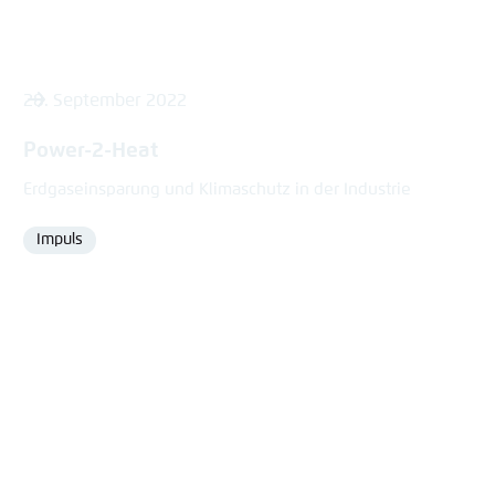
28. September 2022
Power-2-Heat
Erdgaseinsparung und Klimaschutz in der Industrie
Impuls
Format