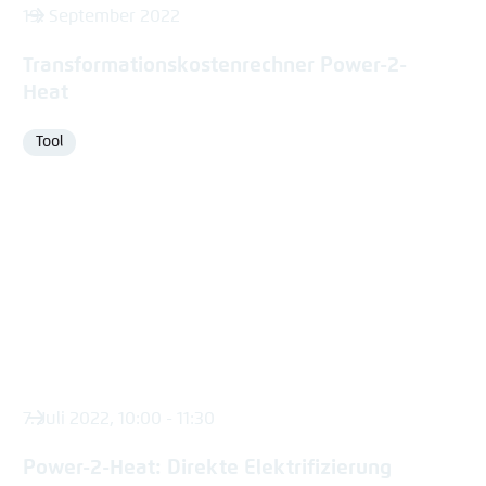
19. September 2022
Transformationskostenrechner Power-2-
Heat
Tool
Format
7. Juli 2022, 10:00 - 11:30
Power-2-Heat: Direkte Elektrifizierung