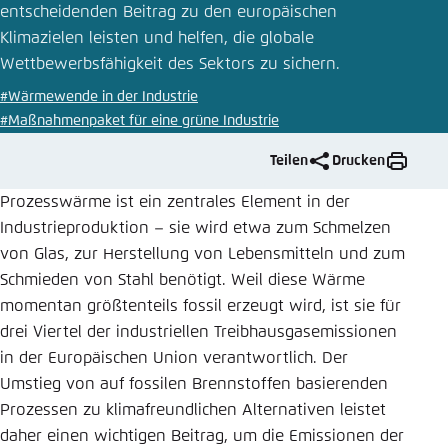
entscheidenden Beitrag zu den europäischen
Einstellung für diese Webseite im Browser
Klimazielen leisten und helfen, die globale
speichern
Wettbewerbsfähigkeit des Sektors zu sichern.
Übernehmen
#Wärmewende in der Industrie
#Maßnahmenpaket für eine grüne Industrie
Teilen
Drucken
Prozesswärme ist ein zentrales Element in der
Industrieproduktion – sie wird etwa zum Schmelzen
von Glas, zur Herstellung von Lebensmitteln und zum
Schmieden von Stahl benötigt. Weil diese Wärme
momentan größtenteils fossil erzeugt wird, ist sie für
drei Viertel der industriellen Treibhausgasemissionen
in der Europäischen Union verantwortlich. Der
Umstieg von auf fossilen Brennstoffen basierenden
Prozessen zu klimafreundlichen Alternativen leistet
daher einen wichtigen Beitrag, um die Emissionen der