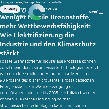
Zum
Home
Aktuelles
Weniger fossile Brennstoffe,...
Hauptinhalt
21. November 2024
Meldung
Login
Sprache auswählen
Agora Think Tanks
Erscheinungsbild der Webseite
Format
Date
Menü
gehen
Weniger fossile Brennstoffe,
Melden Sie sich an um ..., ... und ... zu verwalten.
Diese Webseite passt ihr Farbschema basierend
mehr Wettbewerbsfähigkeit:
auf Ihren Einstellungen an. Wählen Sie aus,
Englisch
welches Farbschema Sie für diese Webseite
Wie Elektrifizierung die
Benutzername
*
verwenden möchten.
Industrie und den Klimaschutz
Deutsch
Close
stärkt
Hell
Fossile Brennstoffe für industrielle Prozesse können
Passwort
*
Passwort vergessen?
zunehmend durch strombasierte Technologien ersetzt
werden. Eine Studie von Agora Industrie zeigt, dass
Dunkel
90 Prozent des bisher größtenteils fossil gedeckten
Energiebedarfs zur Wärmeerzeugung der
europäischen Industrie bis 2035 elektrifiziert werden
Automatisch
Abbrechen
Noch kein Benutzerkonto?
können. Die rasche Einführung solcher
strombasierten Technologien kann somit einen
Anmelden