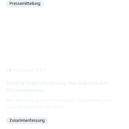
Pressemitteilung
Format
21. November 2024
Direkte Elektrifizierung von industrieller
Prozesswärme
Eine Bewertung von Technologien, Potenzialen und
Zukunftsaussichten für die EU
Zusammenfassung
Format