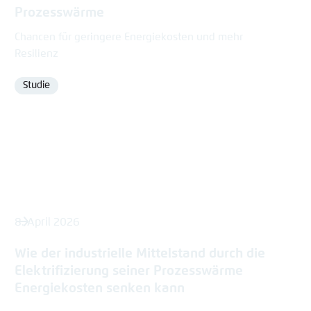
Prozesswärme
Chancen für geringere Energiekosten und mehr
Resilienz
Studie
Format
8. April 2026
Wie der industrielle Mittelstand durch die
Elektrifizierung seiner Prozesswärme
Energiekosten senken kann