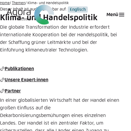
Zum
Home
Themen
Klima- und Handelspolitik
Dieser Inhalt ist auch verfügbar auf:
Englisch
Hauptinhalt
Login
Sprache auswählen
Agora Think Tanks
Erscheinungsbild der Webseite
Menü
Klima- und Handelspolitik
gehen
Melden Sie sich an um ..., ... und ... zu verwalten.
Diese Webseite passt ihr Farbschema basierend
Die globale Transformation der Industrie erfordert
auf Ihren Einstellungen an. Wählen Sie aus,
internationale Kooperation bei der Handelspolitik, bei
Englisch
welches Farbschema Sie für diese Webseite
der Schaffung grüner Leitmärkte und bei der
Benutzername
*
verwenden möchten.
Einführung klimaneutraler Technologien.
Deutsch
Close
Publikationen
Hell
Passwort
*
Passwort vergessen?
Unsere Expert:innen
Partner
Dunkel
In einer globalisierten Wirtschaft hat der Handel einen
großen Einfluss auf die
Automatisch
Abbrechen
Noch kein Benutzerkonto?
Dekarbonisierungsbemühungen eines einzelnen
Landes. Der Handel ist ein zentraler Faktor, um
Anmelden
sicherzustellen, dass alle Länder einen Zugang zu