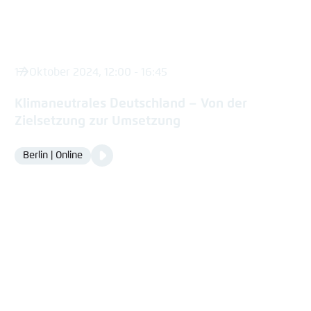
17. Oktober 2024, 12:00 - 16:45
Klimaneutrales Deutschland – Von der
Zielsetzung zur Umsetzung
Video
Berlin | Online
Location
Media
content