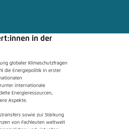
Noch kein Benutzerkonto?
A
tellung für diese Webseite im Browser speichern
Übe
t:innen in der
gung globaler Klimaschutzfragen
die Energiepolitik in erster
 nationalen
unter internationale
delte Energieressourcen,
ere Aspekte.
stransfers sowie zur Stärkung
enzen von Fachleuten weltweit