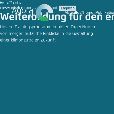
Rawpixel
Zum
Training
Home
Training
|
Dieser Inhalt ist auch verfügbar auf:
Englisch
Hauptinhalt
Unsplash
Aktuelles
Themen
Publikati
Weiterbildung für den e
Login
Sprache
Agora T
Erschei
gehen
Melden Sie s
Diese Webse
Unsere Trainingsprogrammen bieten Expert:innen
Wählen Sie
von morgen nützliche Einblicke in die Gestaltung
möchten.
einer klimaneutralen Zukunft.
Englisch
Benutzern
Close
Passwort
*
Hell