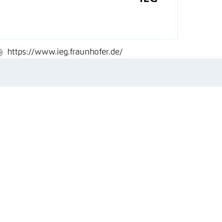
nmelden
rnehmen
https://www.ieg.fraunhofer.de/
ebseite