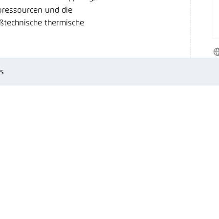
Noch kein Benutzerkonto?
A
oressourcen und die
tellung für diese Webseite im Browser speichern
Übe
ßtechnische thermische
W
ls