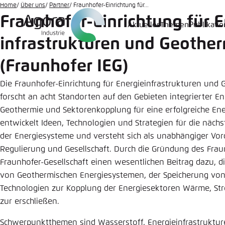
Zum
Home
Über uns
Partner
Fraunhofer-Einrichtung für...
Fraunhofer-Einrichtung für E
Hauptinhalt
Aktuelles
Themen
Publikati
Login
Sprache
Agora T
Erschei
gehen
infrastrukturen und Geothe
Melden Sie s
Diese Webse
(Fraunhofer IEG)
Wählen Sie
möchten.
Englisch
Die Fraunhofer-Einrichtung für Energieinfrastrukturen und 
forscht an acht Standorten auf den Gebieten integrierter En
Benutzern
Close
Geothermie und Sektorenkopplung für eine erfolgreiche En
entwickelt Ideen, Technologien und Strategien für die näch
der Energiesysteme und versteht sich als unabhängiger Vorde
Regulierung und Gesellschaft. Durch die Gründung des Fraun
Passwort
*
Fraunhofer-Gesellschaft einen wesentlichen Beitrag dazu, 
von Geothermischen Energiesystemen, der Speicherung von
Hell
Technologien zur Kopplung der Energiesektoren Wärme, Str
zur erschließen.
Schwerpunktthemen sind Wasserstoff, Energieinfrastruktu