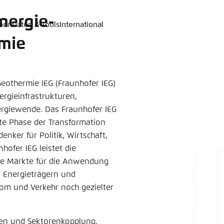
nergie-
onen
Daten & Tools
International
 auswählen
hink Tanks
nungsbild der Webseite
rmie
ich an um ..., ... und ... zu verwalten.
ite passt ihr Farbschema basierend auf Ihren Einstellungen
 aus, welches Farbschema Sie für diese Webseite verwende
Deutsch
Geothermie IEG (Fraunhofer IEG)
ergieinfrastrukturen,
ame
*
ergiewende. Das Fraunhofer IEG
ste Phase der Transformation
nker für Politik, Wirtschaft,
hofer IEG leistet die
Passwor
die Märkte für die Anwendung
 Energieträgern und
Dunkel
Automati
om und Verkehr noch gezielter
ren und Sektorenkopplung,