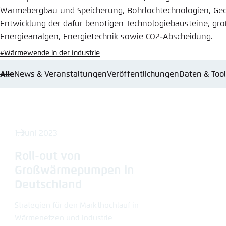
Abbrechen
Wärmebergbau und Speicherung, Bohrlochtechnologien, Ge
Eins
Entwicklung der dafür benötigen Technologiebausteine, gro
Energieanalgen, Energietechnik sowie CO2-Abscheidung.
#Wärmewende in der Industrie
Alle
News & Veranstaltungen
Veröffentlichungen
Daten & Too
1. Juni 2023
Roll-out von
Großwärmepumpen in
Deutschland
Strategien für den Markthochlauf in
Wärmenetzen und Industrie