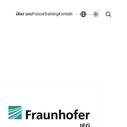
Über uns
Presse
Training
Kontakt
Sprache
Farbschema
Suche
auswählen
anpassen
 an.
n
t vergessen?
sch