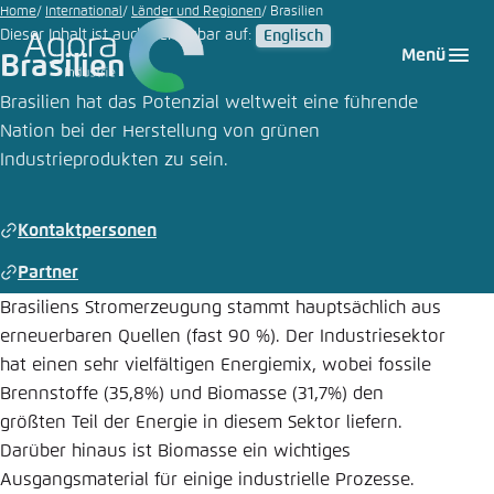
Zum
Home
International
Länder und Regionen
Brasilien
Dieser Inhalt ist auch verfügbar auf:
Englisch
Hauptinhalt
Login
Sprache auswählen
Agora Think Tanks
Erscheinungsbild der Webseite
Menü
Brasilien
gehen
Melden Sie sich an um ..., ... und ... zu verwalten.
Diese Webseite passt ihr Farbschema basierend
Brasilien hat das Potenzial weltweit eine führende
auf Ihren Einstellungen an. Wählen Sie aus,
Nation bei der Herstellung von grünen
Englisch
welches Farbschema Sie für diese Webseite
Industrieprodukten zu sein.
Benutzername
*
verwenden möchten.
Deutsch
Close
Kontaktpersonen
Hell
Partner
Passwort
*
Passwort vergessen?
Brasiliens Stromerzeugung stammt hauptsächlich aus
erneuerbaren Quellen (fast 90 %). Der Industriesektor
Dunkel
hat einen sehr vielfältigen Energiemix, wobei fossile
Brennstoffe (35,8%) und Biomasse (31,7%) den
größten Teil der Energie in diesem Sektor liefern.
Automatisch
Abbrechen
Noch kein Benutzerkonto?
Darüber hinaus ist Biomasse ein wichtiges
Anmelden
Ausgangsmaterial für einige industrielle Prozesse.