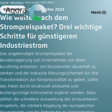
Zum
Home
Aktuelles
Wie weiter nach dem...
Hauptinhalt
20. November 2023
Kommentar
Login
Sprache auswählen
Agora Think Tanks
Erscheinungsbild der Webseite
Format
Date
Menü
gehen
Wie weiter nach dem
Melden Sie sich an um ..., ... und ... zu verwalten.
Diese Webseite passt ihr Farbschema basierend
Strompreispaket? Drei wichtige
auf Ihren Einstellungen an. Wählen Sie aus,
Englisch
welches Farbschema Sie für diese Webseite
Schritte für günstigeren
Benutzername
*
verwenden möchten.
Industriestrom
Deutsch
Close
Das angekündigte Strompreispaket der
Bundesregierung soll Unternehmen vor allem
Hell
Passwort
*
Passwort vergessen?
kurzfristig entlasten. Um Stromkosten dauerhaft zu
senken und der Industrie Planungssicherheit für ihre
Dunkel
Transformation zur Klimaneutralität zu geben, sollte
das Paket durch strukturell wirksame und
kostengünstige Instrumente ergänzt werden. Dazu
Automatisch
Abbrechen
Noch kein Benutzerkonto?
zählen die schnellere Ausweitung des Erneuerbaren-
Angebots, die stärkere Kopplung der europäischen
Anmelden