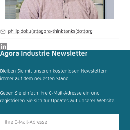
philip.doku
(at)
agora-thinktanks
(dot)
org
E-
Mail
LinkedIn
Agora Industrie Newsletter
Bleiben Sie mit unseren kostenlosen Newslettern
immer auf dem neuesten Stand!
Geben Sie einfach Ihre E-Mail-Adresse ein und
registrieren Sie sich für Updates auf unserer Website.