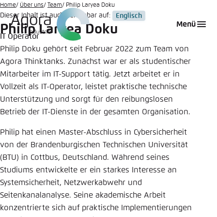
Zum
Home
Über uns
Team
Philip Laryea Doku
Dieser Inhalt ist auch verfügbar auf:
Englisch
Hauptinhalt
Login
Sprache auswählen
Agora Think Tanks
Erscheinungsbild der Webseite
Menü
Philip Laryea Doku
gehen
IT Operator
Melden Sie sich an um ..., ... und ... zu verwalten.
Diese Webseite passt ihr Farbschema basierend
Philip Doku gehört seit Februar 2022 zum Team von
auf Ihren Einstellungen an. Wählen Sie aus,
Englisch
Agora Thinktanks. Zunächst war er als studentischer
welches Farbschema Sie für diese Webseite
Benutzername
*
verwenden möchten.
Mitarbeiter im IT-Support tätig. Jetzt arbeitet er in
Vollzeit als IT-Operator, leistet praktische technische
Deutsch
Close
Unterstützung und sorgt für den reibungslosen
Betrieb der IT-Dienste in der gesamten Organisation.
Hell
Passwort
*
Passwort vergessen?
Philip hat einen Master-Abschluss in Cybersicherheit
von der Brandenburgischen Technischen Universität
Dunkel
(BTU) in Cottbus, Deutschland. Während seines
Studiums entwickelte er ein starkes Interesse an
Systemsicherheit, Netzwerkabwehr und
Automatisch
Abbrechen
Noch kein Benutzerkonto?
Seitenkanalanalyse. Seine akademische Arbeit
konzentrierte sich auf praktische Implementierungen
Anmelden