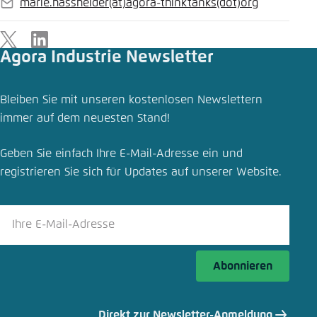
marie.hassheider
(at)
agora-thinktanks
(dot)
org
E-
Mail
X
LinkedIn
Agora Industrie Newsletter
Bleiben Sie mit unseren kostenlosen Newslettern
immer auf dem neuesten Stand!
Geben Sie einfach Ihre E-Mail-Adresse ein und
registrieren Sie sich für Updates auf unserer Website.
Abonnieren
Direkt zur Newsletter-Anmeldung