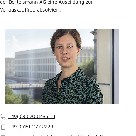
der Bertelsmann AG eine Ausbildung zur
Einstellung für diese Webseite im Browser
Verlagskauffrau absolviert.
speichern
Übernehmen
+49(0)30 7001435-111
Telefon
+49 (0)151 1177 2223
Handy