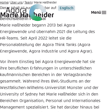
Zum
Home
Über uns
Team
Marie Haßheider
Dieser Inhalt ist auch verfügbar auf:
Englisch
Hauptinhalt
Login
Sprache auswählen
Agora Think Tanks
Erscheinungsbild der Webseite
Menü
Marie Haßheider
gehen
Bereichsleiterin Personal
Melden Sie sich an um ..., ... und ... zu verwalten.
Diese Webseite passt ihr Farbschema basierend
Marie Haßheider begann 2013 bei Agora
auf Ihren Einstellungen an. Wählen Sie aus,
Englisch
Energiewende und übernahm 2021 die Leitung des
welches Farbschema Sie für diese Webseite
Benutzername
*
verwenden möchten.
HR-Teams. Seit April 2022 leitet sie die
Personalabteilung der Agora Think Tanks (Agora
Deutsch
Close
Energiewende, Agora Industrie und Agora Agrar).
Hell
Vor ihrem Einstieg bei Agora Energiewende hat sie
Passwort
*
Passwort vergessen?
ihre beruflichen Erfahrungen in unterschiedlichen
kaufmännischen Bereichen in der Verlagsbranche
Dunkel
gesammelt. Während ihres BWL-Studiums an der
Westfälischen-Wilhelms-Universität Münster und der
University of Sydney hat Marie Haßheider sich in den
Automatisch
Abbrechen
Noch kein Benutzerkonto?
Bereichen Organisation, Personal und Internationales
Management spezialisiert. Sie hat darüber hinaus bei
Anmelden