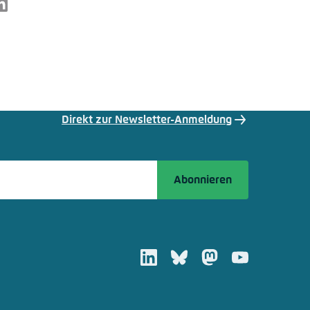
nmelden
LinkedIn
rnehmen
Direkt zur Newsletter-Anmeldung
Abonnieren
LinkedIn
Bluesky
Mastodon
Youtube