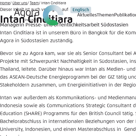
Zum
Home
Über uns
Team
Intan Cinditiara
Dieser Inhalt ist auch verfügbar auf:
Englisch
Hauptinhalt
Aktuelles
Themen
Publikati
Intan Cinditiara
Login
Sprache
Agora T
Erschei
gehen
Managerin Presse- und Öffentlichkeitsarbeit Südostasien
Melden Sie s
Diese Webse
Intan Cinditiara ist in unserem Büro in Bangkok für die Ko
Wählen Sie
Agora in Südostasien zuständig.
möchten.
Englisch
Bevor sie zu Agora kam, war sie als Senior Consultant bei 
Benutzern
Close
Projekte mit Schwerpunkt Nachhaltigkeit in Südostasien, i
Thailand, leitete. Darüber hinaus war Intan als Medien- un
das ASEAN-Deutsche Energieprogramm bei der GIZ tätig und
Stakeholdern zusammen, um Energieinitiativen in der Regi
Passwort
*
Intan war außerdem als Kommunikations- und Medienmanage
Indonesia sowie als Communications Strategic Consultant d
Hell
Education (SHARE) Programms für den British Council tätig. 
Bachelorabschluss in internationalen Beziehungen von der
University, Indonesien, und einen Masterabschluss in Gende