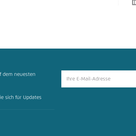
Noch kein Benutzerkonto?
A
tellung für diese Webseite im Browser speichern
Übe
uf dem neuesten
ie sich für Updates