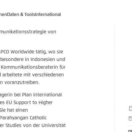
onen
Daten & Tools
International
 auswählen
hink Tanks
nungsbild der Webseite
ich an um ..., ... und ... zu verwalten.
ite passt ihr Farbschema basierend auf Ihren Einstellungen
mmunikationsstrategie von
 aus, welches Farbschema Sie für diese Webseite verwende
Deutsch
APCO Worldwide tätig, wo sie
ame
*
nsbesondere in Indonesien und
d Kommunikationsberaterin für
 arbeitete mit verschiedenen
on voranzutreiben.
Passwor
rin bei Plan International
es EU Support to Higher
Dunkel
Automati
H
Sie hat einen
 Parahyangan Catholic
E
r Studies von der Universität
M