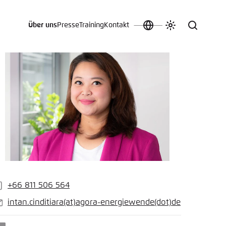
Über uns
Presse
Training
Kontakt
Sprache
Farbschema
Suche
auswählen
anpassen
 an.
n
t vergessen?
sch
+66 811 506 564
andy
intan.cinditiara
(at)
agora-energiewende
(dot)
de
-
ail