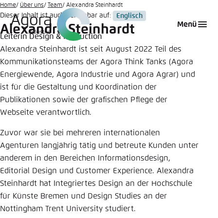
Zum
Home
Über uns
Team
Alexandra Steinhardt
Dieser Inhalt ist auch verfügbar auf:
Englisch
Hauptinhalt
Login
Sprache auswählen
Agora Think Tanks
Erscheinungsbild der Webseite
Menü
Alexandra Steinhardt
gehen
Leiterin Design & Production
Melden Sie sich an um ..., ... und ... zu verwalten.
Diese Webseite passt ihr Farbschema basierend
Alexandra Steinhardt ist seit August 2022 Teil des
auf Ihren Einstellungen an. Wählen Sie aus,
Englisch
Kommunikationsteams der Agora Think Tanks (Agora
welches Farbschema Sie für diese Webseite
Benutzername
*
verwenden möchten.
Energiewende, Agora Industrie und Agora Agrar) und
ist für die Gestaltung und Koordination der
Deutsch
Close
Publikationen sowie der grafischen Pflege der
Webseite verantwortlich.
Hell
Passwort
*
Passwort vergessen?
Zuvor war sie bei mehreren internationalen
Agenturen langjährig tätig und betreute Kunden unter
Dunkel
anderem in den Bereichen Informationsdesign,
Editorial Design und Customer Experience. Alexandra
Steinhardt hat Integriertes Design an der Hochschule
Automatisch
Abbrechen
Noch kein Benutzerkonto?
für Künste Bremen und Design Studies an der
Nottingham Trent University studiert.
Anmelden