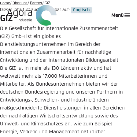
Zum
Home
Über uns
Partner
GIZ
Dieser Inhalt ist auch verfügbar auf:
Englisch
Hauptinhalt
Login
Sprache auswählen
Agora Think Tanks
Erscheinungsbild der Webseite
Menü
GIZ
gehen
Melden Sie sich an um ..., ... und ... zu verwalten.
Diese Webseite passt ihr Farbschema basierend
Die Gesellschaft für Internationale Zusammenarbeit
auf Ihren Einstellungen an. Wählen Sie aus,
(GIZ) GmbH ist ein globales
Englisch
welches Farbschema Sie für diese Webseite
Dienstleistungsunternehmen im Bereich der
Benutzername
*
verwenden möchten.
internationalen Zusammenarbeit für nachhaltige
Deutsch
Entwicklung und der internationalen Bildungsarbeit.
Close
Die GIZ ist in mehr als 130 Ländern aktiv und hat
Hell
weltweit mehr als 17.000 Mitarbeiterinnen und
Passwort
*
Passwort vergessen?
Mitarbeiter. Als Bundesunternehmen bieten wir der
deutschen Bundesregierung und unseren Partnern in
Dunkel
Entwicklungs-, Schwellen- und Industrieländern
maßgeschneiderte Dienstleistungen in allen Bereichen
der nachhaltigen Wirtschaftsentwicklung sowie des
Automatisch
Abbrechen
Noch kein Benutzerkonto?
Umwelt- und Klimaschutzes an, wie zum Beispiel
Energie, Verkehr und Management natürlicher
Anmelden