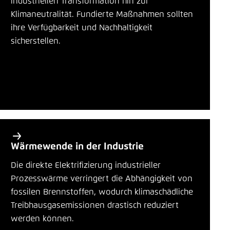
industriellen Transformation hin zur
ä
LinkedIn
Einstellung für diese Webseite im Browser
Klimaneutralität. Fundierte Maßnahmen sollten
r
speichern
ihre Verfügbarkeit und Nachhaltigkeit
e
sicherstellen.
Bluesky
Übernehmen
T
h
In die Zwischenablage kopieren
e
m
E-Mail
e
n
Wärmewende in der Industrie
Die direkte Elektrifizierung industrieller
Prozesswärme verringert die Abhängigkeit von
fossilen Brennstoffen, wodurch klimaschädliche
Treibhausgasemissionen drastisch reduziert
werden können.