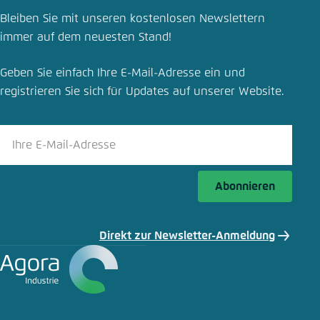
Publikation teilen
Bleiben Sie mit unseren kostenlosen Newslettern
Electricity Prices and Industrial Competitiveness
immer auf dem neuesten Stand!
Schliessen
Geben Sie einfach Ihre E-Mail-Adresse ein und
LinkedIn
registrieren Sie sich für Updates auf unserer Website.
Bluesky
In die Zwischenablage kopieren
Abonnieren
E-Mail
Direkt zur Newsletter-Anmeldung