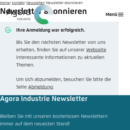
Zum
Home
Kontakt
Newsletter
Newsletter abonnieren
Newsletter abonnieren
Hauptinhalt
Login
Sprache auswählen
Agora Think Tanks
Erscheinungsbild der Webseite
Menü
gehen
Melden Sie sich an um ..., ... und ... zu verwalten.
Diese Webseite passt ihr Farbschema basierend
Ihre Anmeldung war erfolgreich.
auf Ihren Einstellungen an. Wählen Sie aus,
Englisch
welches Farbschema Sie für diese Webseite
Bis Sie den nächsten Newsletter von uns
Benutzername
*
verwenden möchten.
erhalten, finden Sie auf unserer
Webseite
Deutsch
Close
interessante Informationen zu aktuellen
Themen.
Hell
Passwort
*
Passwort vergessen?
Um sich abzumelden, besuchen Sie bitte die
Seite
Abmeldung
.
Dunkel
Agora Industrie Newsletter
Automatisch
Abbrechen
Noch kein Benutzerkonto?
Bleiben Sie mit unseren kostenlosen Newslettern
immer auf dem neuesten Stand!
Anmelden