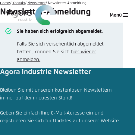
Zum
Home
Kontakt
Newsletter
Newsletter-Abmeldung
Newsletter-Abmeldung
Hauptinhalt
Login
Sprache auswählen
Agora Think Tanks
Erscheinungsbild der Webseite
Menü
gehen
Melden Sie sich an um ..., ... und ... zu verwalten.
Diese Webseite passt ihr Farbschema basierend
Sie haben sich erfolgreich abgemeldet.
auf Ihren Einstellungen an. Wählen Sie aus,
Englisch
welches Farbschema Sie für diese Webseite
Falls Sie sich versehentlich abgemeldet
Benutzername
*
verwenden möchten.
hatten, können Sie sich
hier wieder
Deutsch
Close
anmelden.
Agora Industrie Newsletter
Hell
Passwort
*
Passwort vergessen?
Bleiben Sie mit unseren kostenlosen Newslettern
Dunkel
immer auf dem neuesten Stand!
Geben Sie einfach Ihre E-Mail-Adresse ein und
Automatisch
Abbrechen
Noch kein Benutzerkonto?
registrieren Sie sich für Updates auf unserer Website.
Anmelden