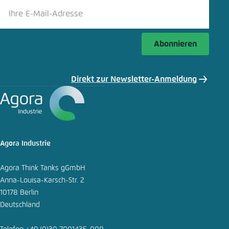
Einstellung für diese Webseite im Browser
speichern
Abonnieren
Übernehmen
Direkt zur Newsletter-Anmeldung
Agora Industrie
Agora Think Tanks gGmbH
Anna-Louisa-Karsch-Str. 2
10178 Berlin
Deutschland