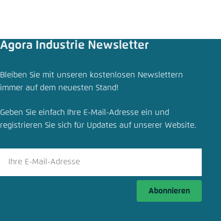
Agora Industrie Newsletter
Pressemitteilung teilen
Bleiben Sie mit unseren kostenlosen Newslettern
Wie die europäische Stahl-, Zement- und
immer auf dem neuesten Stand!
Chemieindustrie CO₂-frei wird
Geben Sie einfach Ihre E-Mail-Adresse ein und
Schliessen
registrieren Sie sich für Updates auf unserer Website.
LinkedIn
Bluesky
Abonnieren
In die Zwischenablage kopieren