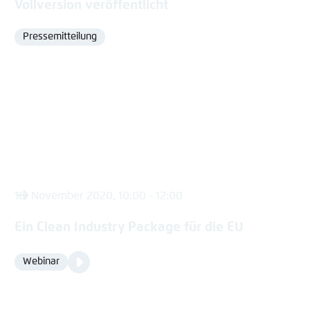
Vollversion veröffentlicht
Pressemitteilung
Format
18. November 2020, 10:00 - 12:00
Ein Clean Industry Package für die EU
Video
Webinar
Format
Media
content