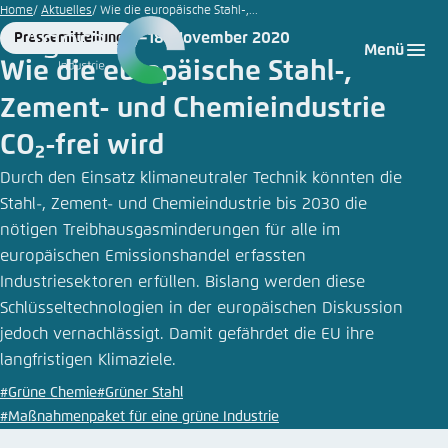
Matt
Zum
Home
Aktuelles
Wie die europäische Stahl-,...
Brown
Hauptinhalt
18. November 2020
Pressemitteilung
Login
Sprache auswählen
Agora Think Tanks
Erscheinungsbild der Webseite
|
Format
Date
Menü
gehen
iStock
Wie die europäische Stahl-,
Melden Sie sich an um ..., ... und ... zu verwalten.
Diese Webseite passt ihr Farbschema basierend
Zement- und Chemieindustrie
auf Ihren Einstellungen an. Wählen Sie aus,
Englisch
welches Farbschema Sie für diese Webseite
CO₂-frei wird
Benutzername
*
verwenden möchten.
Durch den Einsatz klimaneutraler Technik könnten die
Deutsch
Close
Stahl-, Zement- und Chemieindustrie bis 2030 die
nötigen Treibhausgasminderungen für alle im
Hell
europäischen Emissionshandel erfassten
Passwort
*
Passwort vergessen?
Industriesektoren erfüllen. Bislang werden diese
Schlüsseltechnologien in der europäischen Diskussion
Dunkel
jedoch vernachlässigt. Damit gefährdet die EU ihre
langfristigen Klimaziele.
Automatisch
Abbrechen
Noch kein Benutzerkonto?
#Grüne Chemie
#Grüner Stahl
#Maßnahmenpaket für eine grüne Industrie
Anmelden