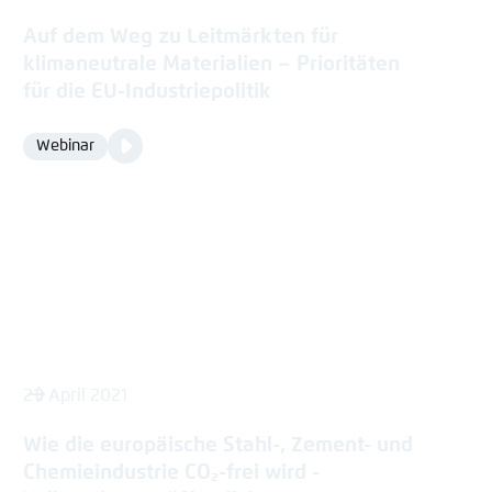
Auf dem Weg zu Leitmärkten für
klimaneutrale Materialien – Prioritäten
für die EU-Industriepolitik
Video
Webinar
Format
Media
content
21. April 2021
Wie die europäische Stahl-, Zement- und
Chemieindustrie CO₂-frei wird -