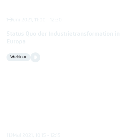
1. Juni 2021, 11:00 - 12:30
Status Quo der Industrietransformation in
Europa
Video
Webinar
Format
Media
content
11. Mai 2021, 10:15 - 12:15