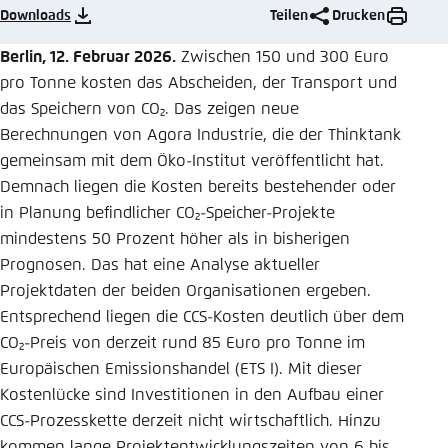
Downloads
Teilen
Drucken
Einstellung für diese Webseite im Browser
speichern
Berlin, 12. Februar 2026.
Zwischen 150 und 300 Euro
pro Tonne kosten das Abscheiden, der Transport und
Übernehmen
das Speichern von CO₂. Das zeigen neue
Berechnungen von Agora Industrie, die der Thinktank
gemeinsam mit dem Öko-Institut veröffentlicht hat.
Demnach liegen die Kosten bereits bestehender oder
in Planung befindlicher CO₂-Speicher-Projekte
mindestens 50 Prozent höher als in bisherigen
Prognosen. Das hat eine Analyse aktueller
Projektdaten der beiden Organisationen ergeben.
Entsprechend liegen die CCS-Kosten deutlich über dem
CO₂-Preis von derzeit rund 85 Euro pro Tonne im
Europäischen Emissionshandel (ETS I). Mit dieser
Kostenlücke sind Investitionen in den Aufbau einer
CCS-Prozesskette derzeit nicht wirtschaftlich. Hinzu
kommen lange Projektentwicklungszeiten von 6 bis