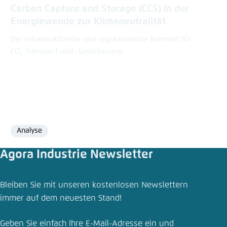
Carbon Capture and Storage (CCS) in der
Energiewende zur Klimaneutralität
Der infrastrukturelle und regulatorische Rahmen für
CO
-Transport und -Speicherung​
2
Analyse
Format
Agora Industrie Newsletter
Pressemitteilung teilen
Bleiben Sie mit unseren kostenlosen Newslettern
CCS: Wie der Aufbau einer Infrastruktur für das
immer auf dem neuesten Stand!
Abscheiden und Speichern von CO₂ gelingen
kann
Geben Sie einfach Ihre E-Mail-Adresse ein und