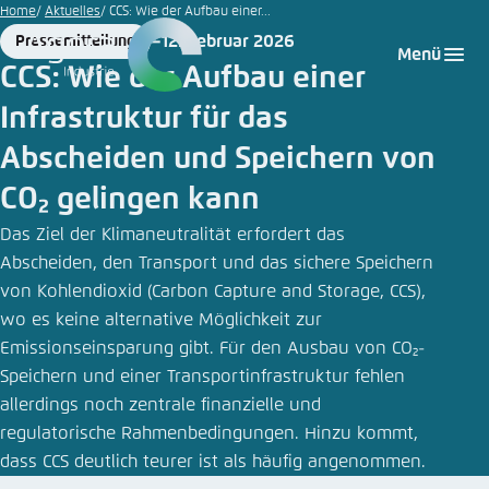
Glaser
Zum
Home
Aktuelles
CCS: Wie der Aufbau einer...
|
Hauptinhalt
12. Februar 2026
Pressemitteilung
Login
Sprache auswählen
Agora Think Tanks
Erscheinungsbild der Webseite
Adobe
Format
Date
Menü
gehen
Stock
CCS: Wie der Aufbau einer
Melden Sie sich an um ..., ... und ... zu verwalten.
Diese Webseite passt ihr Farbschema basierend
Infrastruktur für das
auf Ihren Einstellungen an. Wählen Sie aus,
Englisch
welches Farbschema Sie für diese Webseite
Abscheiden und Speichern von
Benutzername
*
verwenden möchten.
CO₂ gelingen kann
Deutsch
Close
Das Ziel der Klimaneutralität erfordert das
Abscheiden, den Transport und das sichere Speichern
Hell
Passwort
*
Passwort vergessen?
von Kohlendioxid (Carbon Capture and Storage, CCS),
wo es keine alternative Möglichkeit zur
Dunkel
Emissionseinsparung gibt. Für den Ausbau von CO₂-
Speichern und einer Transportinfrastruktur fehlen
allerdings noch zentrale finanzielle und
Automatisch
Abbrechen
Noch kein Benutzerkonto?
regulatorische Rahmenbedingungen. Hinzu kommt,
dass CCS deutlich teurer ist als häufig angenommen.
Anmelden